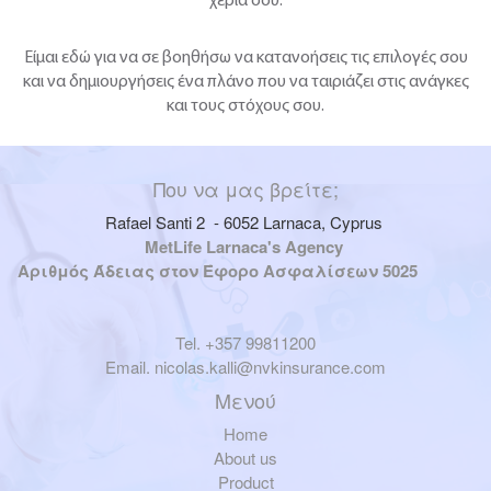
χέρια σου.
Είμαι εδώ για να σε βοηθήσω να κατανοήσεις τις επιλογές σου
και να δημιουργήσεις ένα πλάνο που να ταιριάζει στις ανάγκες
και τους στόχους σου.
Που να μας βρείτε;
Rafael Santi 2 - 6052 Larnaca, Cyprus
MetLife Larnaca's Agency
Αριθμός Άδειας στον Έφορο Ασφαλίσεων 5025
Tel. +357 99811200
Email.
nicolas.kalli@nvkinsurance.com
Μενού
Home
About us
Product