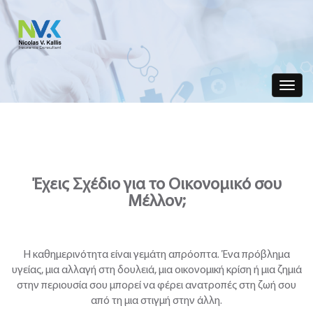
Toggle
navigat
Έχεις
Σχέδιο
για
το
Οικονομικό
σου
Μέλλον
;
Η καθημερινότητα είναι γεμάτη απρόοπτα. Ένα πρόβλημα
υγείας, μια αλλαγή στη δουλειά, μια οικονομική κρίση ή μια ζημιά
στην περιουσία σου μπορεί να φέρει ανατροπές στη ζωή σου
από τη μια στιγμή στην άλλη.