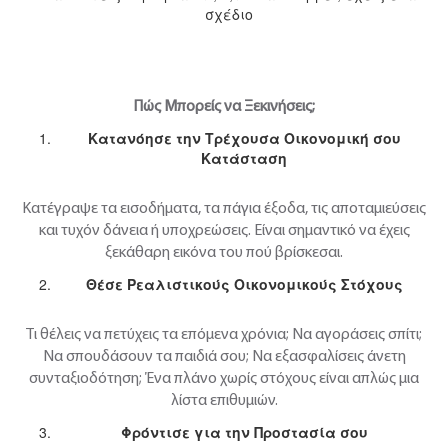
σχέδιο
Πώς
Μπορείς
να
Ξεκινήσεις
;
Κατανόησε
την
Τρέχουσα
Οικονομική
σου
Κατάσταση
Κατέγραψε τα εισοδήματα, τα πάγια έξοδα, τις αποταμιεύσεις
και τυχόν δάνεια ή υποχρεώσεις. Είναι σημαντικό να έχεις
ξεκάθαρη εικόνα του πού βρίσκεσαι.
Θέσε
Ρεαλιστικούς
Οικονομικούς
Στόχους
Τι θέλεις να πετύχεις τα επόμενα χρόνια; Να αγοράσεις σπίτι;
Να σπουδάσουν τα παιδιά σου; Να εξασφαλίσεις άνετη
συνταξιοδότηση; Ένα πλάνο χωρίς στόχους είναι απλώς μια
λίστα επιθυμιών.
Φρόντισε
για
την
Προστασία
σου