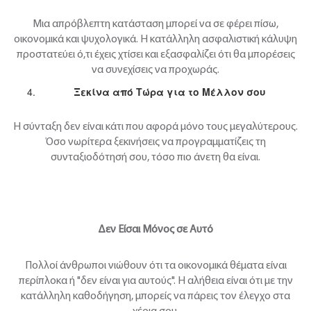
Μια απρόβλεπτη κατάσταση μπορεί να σε φέρει πίσω,
οικονομικά και ψυχολογικά. Η κατάλληλη ασφαλιστική κάλυψη
προστατεύει ό,τι έχεις χτίσει και εξασφαλίζει ότι θα μπορέσεις
να συνεχίσεις να προχωράς.
Ξεκίνα
από
Τώρα
για
το
Μέλλον
σου
Η σύνταξη δεν είναι κάτι που αφορά μόνο τους μεγαλύτερους.
Όσο νωρίτερα ξεκινήσεις να προγραμματίζεις τη
συνταξιοδότησή σου, τόσο πιο άνετη θα είναι.
Δεν
Είσαι
Μόνος
σε
Αυτό
Πολλοί άνθρωποι νιώθουν ότι τα οικονομικά θέματα είναι
περίπλοκα ή "δεν είναι για αυτούς". Η αλήθεια είναι ότι με την
κατάλληλη καθοδήγηση, μπορείς να πάρεις τον έλεγχο στα